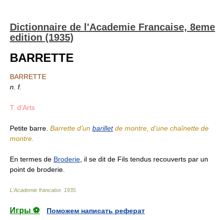
Dictionnaire de l'Academie Francaise, 8eme
edition (1935)
BARRETTE
BARRETTE
n. f.
T. d’Arts
Petite barre.
Barrette d’un
barillet
de montre, d’une chaînette de
montre.
En termes de
Broderie
, il se dit de Fils tendus recouverts par un
point de broderie.
L'Academie francaise
.
1935
.
Игры ⚽
Поможем написать реферат