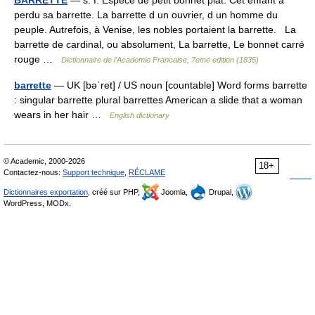
BARRETTE
— s. f. Espèce de petit bonnet plat. Cet enfant a
perdu sa barrette. La barrette d un ouvrier, d un homme du
peuple. Autrefois, à Venise, les nobles portaient la barrette. La
barrette de cardinal, ou absolument, La barrette, Le bonnet carré
rouge …
Dictionnaire de l'Academie Francaise, 7eme edition (1835)
barrette
— UK [bəˈret] / US noun [countable] Word forms barrette
: singular barrette plural barrettes American a slide that a woman
wears in her hair …
English dictionary
© Academic, 2000-2026
18+
Contactez-nous:
Support technique
,
RÉCLAME
Dictionnaires exportation
, créé sur PHP,
Joomla,
Drupal,
WordPress, MODx.