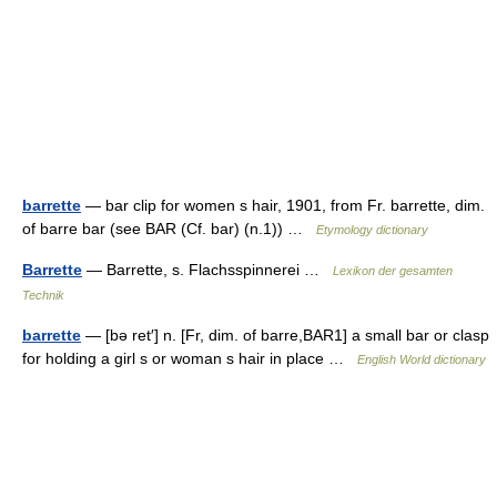
barrette
— bar clip for women s hair, 1901, from Fr. barrette, dim.
of barre bar (see BAR (Cf. bar) (n.1)) …
Etymology dictionary
Barrette
— Barrette, s. Flachsspinnerei …
Lexikon der gesamten
Technik
barrette
— [bə ret′] n. [Fr, dim. of barre,BAR1] a small bar or clasp
for holding a girl s or woman s hair in place …
English World dictionary