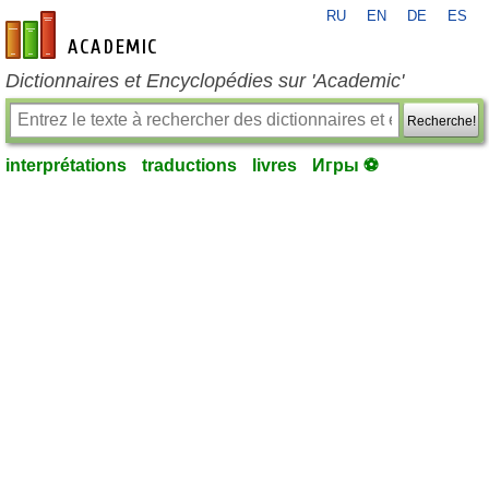
RU
EN
DE
ES
fr-academic.com
Dictionnaires et Encyclopédies sur 'Academic'
Recherche!
interprétations
traductions
livres
Игры ⚽