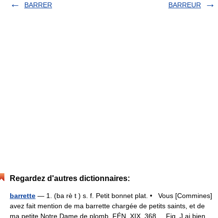
BARRER
BARREUR
Regardez d'autres dictionnaires:
barrette
— 1. (ba rè t ) s. f. Petit bonnet plat. • Vous [Commines]
avez fait mention de ma barrette chargée de petits saints, et de
ma petite Notre Dame de plomb, FÉN. XIX, 368. Fig. J ai bien