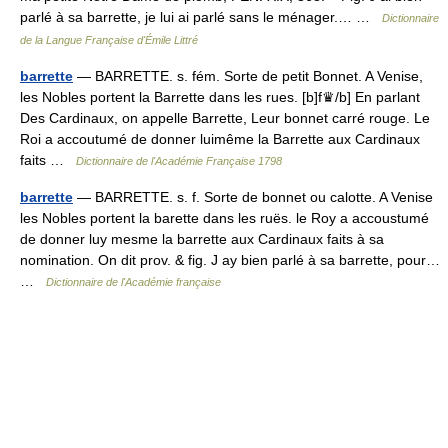
parlé à sa barrette, je lui ai parlé sans le ménager.… …
Dictionnaire
de la Langue Française d'Émile Littré
barrette
— BARRETTE. s. fém. Sorte de petit Bonnet. A Venise,
les Nobles portent la Barrette dans les rues. [b]f♛/b] En parlant
Des Cardinaux, on appelle Barrette, Leur bonnet carré rouge. Le
Roi a accoutumé de donner luimême la Barrette aux Cardinaux
faits …
Dictionnaire de l'Académie Française 1798
barrette
— BARRETTE. s. f. Sorte de bonnet ou calotte. A Venise
les Nobles portent la barette dans les ruës. le Roy a accoustumé
de donner luy mesme la barrette aux Cardinaux faits à sa
nomination. On dit prov. & fig. J ay bien parlé à sa barrette, pour…
…
Dictionnaire de l'Académie française