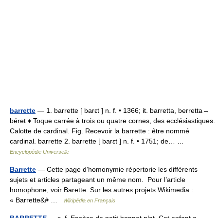
barrette
— 1. barrette [ barɛt ] n. f. • 1366; it. barretta, berretta→
béret ♦ Toque carrée à trois ou quatre cornes, des ecclésiastiques.
Calotte de cardinal. Fig. Recevoir la barrette : être nommé
cardinal. barrette 2. barrette [ barɛt ] n. f. • 1751; de… …
Encyclopédie Universelle
Barrette
— Cette page d’homonymie répertorie les différents
sujets et articles partageant un même nom. Pour l’article
homophone, voir Barette. Sur les autres projets Wikimedia :
« Barrette&# …
Wikipédia en Français